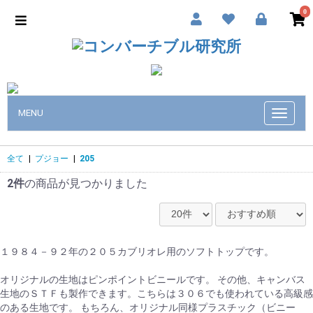
0
MENU
Toggle
navigat
全て
|
プジョー
|
205
2件
の商品が見つかりました
１９８４－９２年の２０５カブリオレ用のソフトトップです。
オリジナルの生地はピンポイントビニールです。 その他、キャンバス
生地のＳＴＦも製作できます。こちらは３０６でも使われている高級感
のある生地です。 もちろん、オリジナル同様プラスチック（ビニー