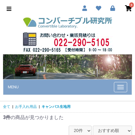
0
MENU
Toggle
navigat
全て
|
お手入れ用品
|
キャンバス生地用
3件
の商品が見つかりました