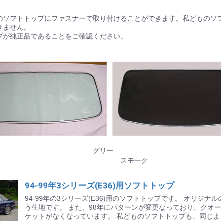
のソフトトップにファスナーで取り付けることができます。私どものソ
C1 (1953-62)
C2 (1963-67)
C3 (1968-75)
C4 (1986-96)
C5 (1998-04)
C6 (2005-10)
1967-69年モデル
1987-93年モデル
1994-02年モデル
きません。
プが純正品であることをご確認ください。
1964-68年
1969-73年
1983-93年
1994-04年
2005-13年
お買い物を続ける
カートへ進む
リー
オ
 スモーク
94-99年3シリーズ(E36)用ソフトトップ
94-99年の3シリーズ(E36)用のソフトトップです。 オリジナ
ド
ル
う生地です。 また、98年にパターンが変更なっており、クオ
ケットがなくなっています。 私どものソフトトップも、同じ