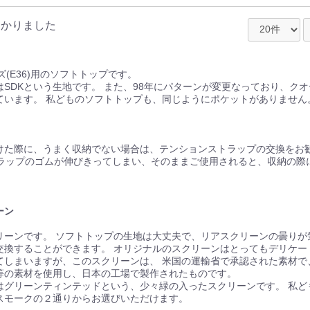
/７
つかりました
ーズ(E36)用のソフトトップです。
オリジナルスタイル
ワンピースタイプ
トノカバー
SDKという生地です。 また、98年にパターンが変更なっており、ク
ています。 私どものソフトトップも、同じようにポケットがありません
けた際に、うまく収納でない場合は、テンションストラップの交換をお勧
トラップのゴムが伸びきってしまい、そのままご使用されると、収納の際
ー
97-02年前期モデル
03-04年後期モデル
。
N)
J)
S)
ーン
0)
6)
6)
リーンです。 ソフトトップの生地は大丈夫で、リアスクリーンの曇りが
交換することができます。 オリジナルのスクリーンはとってもデリケー
)
てしまいますが、このスクリーンは、 米国の運輸省で承認された素材で
等の素材を使用し、日本の工場で製作されたものです。
はグリーンティンテッドという、少々緑の入ったスクリーンです。 私ど
スモークの２通りからお選びいただけます。