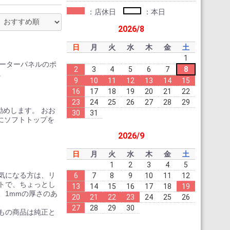
：店休日
：本日
2026/8
日
月
火
水
木
金
土
1
オーターパネルのポ
2
3
4
5
6
7
8
。
9
10
11
12
13
14
15
16
17
18
19
20
21
22
23
24
25
26
27
28
29
めします。 おお
30
31
にソフトトップを
2026/9
日
月
火
水
木
金
土
1
2
3
4
5
気になる方は、リ
6
7
8
9
10
11
12
トで、ちょっとし
13
14
15
16
17
18
19
、1mmの厚さのあ
20
21
22
23
24
25
26
27
28
29
30
もの商品は純正と