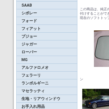
SAAB
86-94年900ターボ
95-96年900SE
96-98年900
98-03年9-3
04-09年9-3
この商品は、純正
シボレー
コルベット
カマロ
インパラ
付けすることがで
現在のソフトトッ
フォード
マスタング
フィアット
プント
バルケッタ
ABARTH 124 spider
プジョー
205
306
ジャガー
ローバー
MG
RV-8
アルファロメオ
スパイダー(71-94年)
スパイダー(95-06年)
グ
フェラーリ
365スパイダー
モンディアル・カブリ
348スパイダー
F355スパイダー
360&F430スパイダー
ン
レ
ランボルギーニ
ガヤルド
マセラッティ
スパイダー(02年前期)
スパイダー(02年後期)
スパイダー(03-07年)
生地・リアウィンドウ
ソフトトップ用生地
リアスクリーン用生地
ギャングスターウィン
リアウィンドウ用フィ
ウ
ム
お手入れ用品
キャンバス生地用
ビニールレザー用
リアウィンドウ用
ボディ用