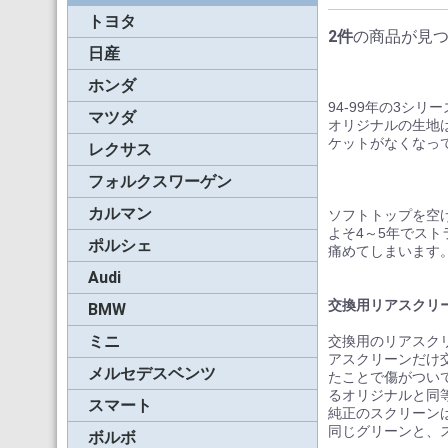
トヨタ
ソラーラ(04-06年)
ソラーラ(98-03年)
MR-S
MRスパイダー
ソラーラ(07-ON)
サイノス
セリカST162C
セリカST183C
セリカST202C
ランドクルーザー４０
2件
の商品が見
０シリーズ
日産
フィガロ
パオ
シルビア(S13)
マーチカブリオレ
フェアレディZ(Z32)
フェアレディZ(Z33)
フェアレディZ(Z34)
ホンダ
S-600/S-800
ビート
S2000前期(99-01年)
S2000後期(02-08年)
S660
94-99年の3シリ
マツダ
RX-7
ロードスター(NA/NB)
ロードスター(NC)
ロードスター(ND)
オリジナルの生地は
ケットがなくなっ
レクサス
フォルクスワーゲン
ビートル
ゴルフ
ゴルフ-3
ゴルフ-4
ゴルフ-6
ニュービートル
ザ・ビートル
カルマン
ギア
ソフトトップを空
よそ4～5年でス
ポルシェ
930/964カブリオレ
993カブリオレ
996/997カブリオレ
991/992カブリオレ
911タルガ
991/992タルガ
930/964スピードスタ
991スピードスター
986ボクスター
987ボクスター
981/718ボクスター
944/968カブリオレ
痛めてしまいます
Audi
アウディ・カブリオレ
A4&S4
00-06年アウディTT(8
07-15年アウディTT(8
16-20年アウディTT(8
A5カブリオレ
交換用リアスクリ
BMW
87-93年3シリーズ(E3
94-99年3シリーズ(E3
00-06年3シリーズ(E4
08-14年1シリーズ
15-21年2シリーズ
04-18年6シリーズ
Z3ロードスター
Z4ロードスター
ミニ
ミニ
ローバーミニ
BMWミニ(R52)
BMWミニ(R57)
BMWミニ(F57)
ロードスター（R59）
交換用のリアスク
アスクリーンだけ
メルセデスベンツ
55-63年SL(W121)
63-70年SL(W113)
72-89年SL(R107)
90-99年SL(R129)
92-95年Eクラス(A124
99-09年CLK（A208，
2010-17年Eシリーズ
たことで傷がつい
A209）
(A207)
るオリジナルと同
スマート
カブリオ(450)
カブリオ(451)
ロードスター(452)
純正のスクリーン
同じグリーンと、
ボルボ
C70カブリオレ