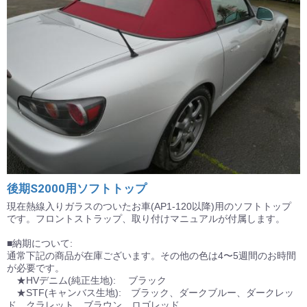
後期S2000用ソフトトップ
現在熱線入りガラスのついたお車(AP1-120以降)用のソフトトップ
です。フロントストラップ、取り付けマニュアルが付属します。
■納期について:
通常下記の商品が在庫ございます。その他の色は4〜5週間のお時間
が必要です。
★HVデニム(純正生地): ブラック
★STF(キャンバス生地): ブラック、ダークブルー、ダークレッ
ド、クラレット、ブラウン、ロゴレッド