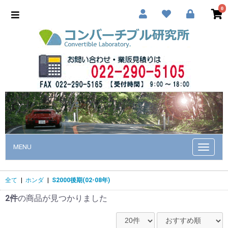
0
MENU
Toggle
navigat
全て
|
ホンダ
|
S2000後期(02-08年)
2件
の商品が見つかりました