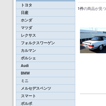
トヨタ
ソラーラ(04-06年)
ソラーラ(98-03年)
MR-S
MRスパイダー
ソラーラ(07-ON)
サイノス
セリカST162C
セリカST183C
セリカST202C
ランドクルーザー４０
1件
の商品が見
０シリーズ
日産
フィガロ
パオ
シルビア(S13)
マーチカブリオレ
フェアレディZ(Z32)
フェアレディZ(Z33)
フェアレディZ(Z34)
ホンダ
S-600/S-800
ビート
S2000前期(99-01年)
S2000後期(02-08年)
S660
マツダ
RX-7
ロードスター(NA/NB)
ロードスター(NC)
ロードスター(ND)
レクサス
フォルクスワーゲン
ビートル
ゴルフ
ゴルフ-3
ゴルフ-4
ゴルフ-6
ニュービートル
ザ・ビートル
カルマン
ギア
ポルシェ
930/964カブリオレ
993カブリオレ
996/997カブリオレ
991/992カブリオレ
911タルガ
991/992タルガ
930/964スピードスタ
991スピードスター
986ボクスター
987ボクスター
981/718ボクスター
944/968カブリオレ
Audi
アウディ・カブリオレ
A4&S4
00-06年アウディTT(8
07-15年アウディTT(8
16-20年アウディTT(8
A5カブリオレ
BMW
87-93年3シリーズ(E3
94-99年3シリーズ(E3
00-06年3シリーズ(E4
08-14年1シリーズ
15-21年2シリーズ
04-18年6シリーズ
Z3ロードスター
Z4ロードスター
ミニ
ミニ
ローバーミニ
BMWミニ(R52)
BMWミニ(R57)
BMWミニ(F57)
ロードスター（R59）
メルセデスベンツ
55-63年SL(W121)
63-70年SL(W113)
72-89年SL(R107)
90-99年SL(R129)
92-95年Eクラス(A124
99-09年CLK（A208，
2010-17年Eシリーズ
A209）
(A207)
スマート
カブリオ(450)
カブリオ(451)
ロードスター(452)
ボルボ
C70カブリオレ