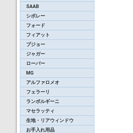
SAAB
86-94年900ターボ
95-96年900SE
96-98年900
98-03年9-3
04-09年9-3
シボレー
コルベット
カマロ
インパラ
フォード
マスタング
フィアット
プント
バルケッタ
ABARTH 124 spider
プジョー
205
306
ジャガー
ローバー
MG
RV-8
アルファロメオ
スパイダー(71-94年)
スパイダー(95-06年)
フェラーリ
365スパイダー
モンディアル・カブリ
348スパイダー
F355スパイダー
360&F430スパイダー
レ
ランボルギーニ
ガヤルド
マセラッティ
スパイダー(02年前期)
スパイダー(02年後期)
スパイダー(03-07年)
生地・リアウィンドウ
ソフトトップ用生地
リアスクリーン用生地
ギャングスターウィン
リアウィンドウ用フィ
ウ
ム
お手入れ用品
キャンバス生地用
ビニールレザー用
リアウィンドウ用
ボディ用